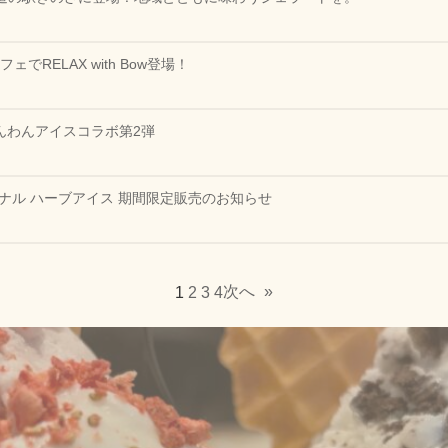
カフェでRELAX with Bow登場！
んわんアイスコラボ第2弾
ジナル ハーブアイス 期間限定販売のお知らせ
次へ
»
1
2
3
4