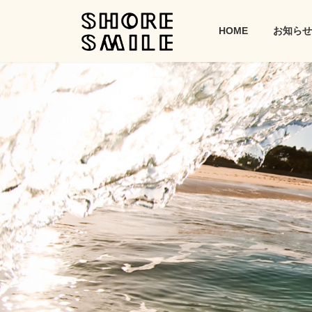
コ
ナ
ン
ビ
HOME
お知らせ
テ
ゲ
ン
ー
ツ
シ
へ
ョ
ス
ン
キ
に
ッ
移
プ
動